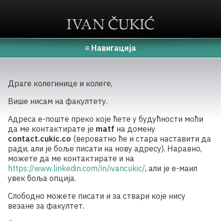
≡ Навигација
Драге колегинице и колеге,
Више нисам на факултету.
Адреса е-поште преко које ћете у будућности моћи
да ме контактирате је
matf
на домену
contact.cukic.co
(вероватно ће и стара наставити да
ради, али је боље писати на нову адресу). Наравно,
можете да ме контактирате и на
https://www.linkedin.com/in/ivancukic/
, али је е-маил
увек боља опција.
Слободно можете писати и за ствари које нису
везане за факултет.